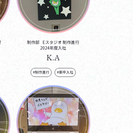
課
制作部
Eスタジオ
制作進行
2024年度入社
K.A
#制作進行
#新卒入社