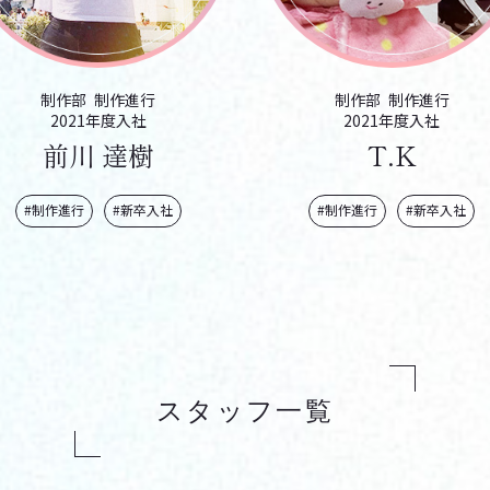
制作部
制作進行
制作部
制作進行
2021年度入社
2021年度入社
前川 達樹
T.K
#制作進行
#新卒入社
#制作進行
#新卒入社
スタッフ一覧