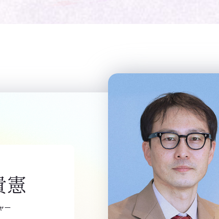
貴憲
ャー