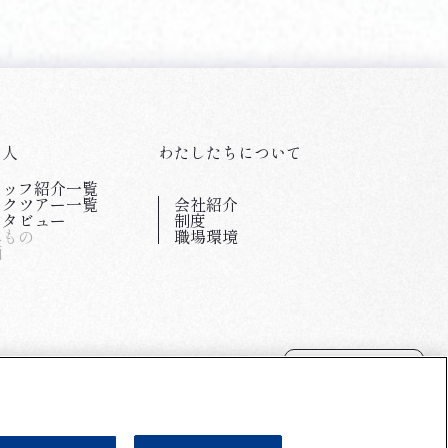
と人
わたしたちについて
タッフ紹介一覧
スクツアー一覧
会社紹介
ンタビュー
制度
みもの
職場環境
画
採用総合TOP
新卒採用