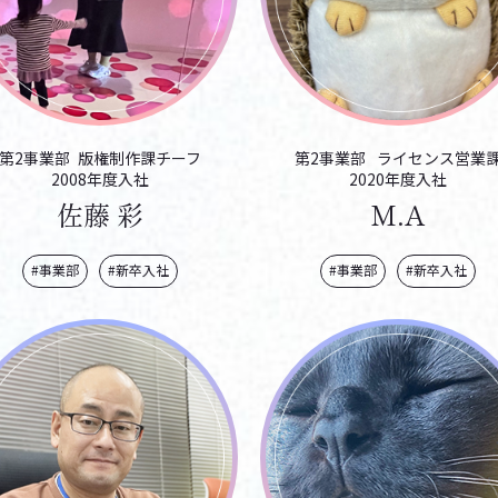
第2事業部
版権制作課
チーフ
第2事業部
ライセンス営業
2008年度入社
2020年度入社
佐藤 彩
M.A
#事業部
#新卒入社
#事業部
#新卒入社