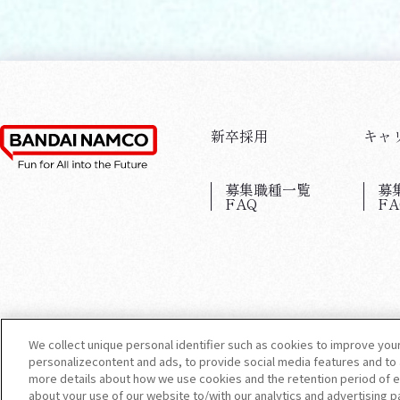
新卒採用
キャ
募集職種一覧
募
FAQ
FA
We collect unique personal identifier such as cookies to improve you
personalizecontent and ads, to provide social media features and to a
more details about how we use cookies and the retention period of e
about your use of our website to/with our analytics and advertising 