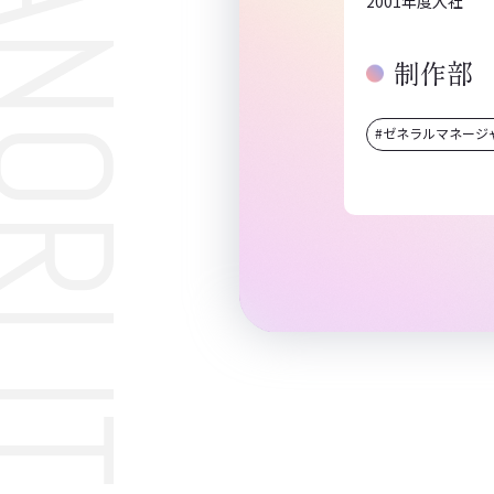
ANORI ITO
2001年度入社
制作部
#ゼネラルマネージ