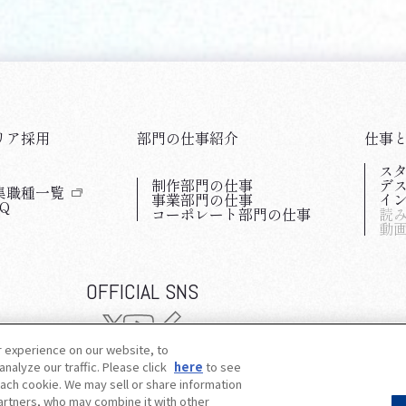
リア採用
部門の仕事紹介
仕事
ス
制作部門の仕事
デ
（新しいウィンドウで開きます）
集職種一覧
事業部門の仕事
イ
Q
コーポレート部門の仕事
読
動
OFFICIAL SNS
r experience on our website, to
（新しいウィンドウで開きます）
プライバシーポリシー
nalyze our traffic. Please click
here
to see
ach cookie. We may sell or share information
partners, who may combine it with other
Do Not Sell or Share My Personal Information