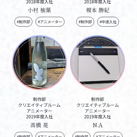
2018年度入社
2018年度入社
小村 柚葉
榎本 勝紀
#制作部
#アニメーター
#制作部
#中途入社
制作部
制作部
クリエイティブルーム
クリエイティブルーム
アニメーター
アニメーター
2019年度入社
2019年度入社
高橋 晃
N.A
#制作部
#アニメーター
#制作部
#アニメーター