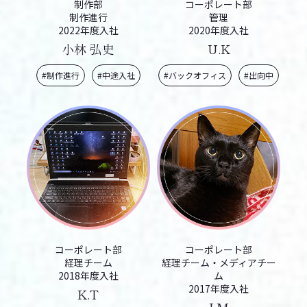
制作部
コーポレート部
制作進行
管理
2022年度入社
2020年度入社
小林 弘史
U.K
#制作進行
#中途入社
#バックオフィス
#出向中
コーポレート部
コーポレート部
経理チーム
経理チーム・メディアチー
2018年度入社
ム
2017年度入社
K.T
I.M