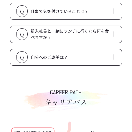
「TIGER&BUNNY」…前職で企画をしたり謝ったりい
Q
ろいろしました。笑
仕事で気を付けていることは？
疑問はその場で解消する
新入社員と一緒にランチに行くなら何を食
Q
べますか？
「平日昼だけ」というカレー屋さん
Q
自分へのご褒美は？
肉か寿司を食います！
CAREER PATH
キャリアパス