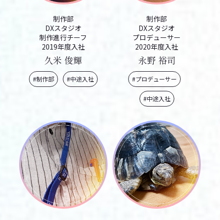
制作部
制作部
DXスタジオ
DXスタジオ
制作進行チーフ
プロデューサー
2019年度入社
2020年度入社
久米 俊輝
永野 裕司
#制作部
#中途入社
#プロデューサー
#中途入社