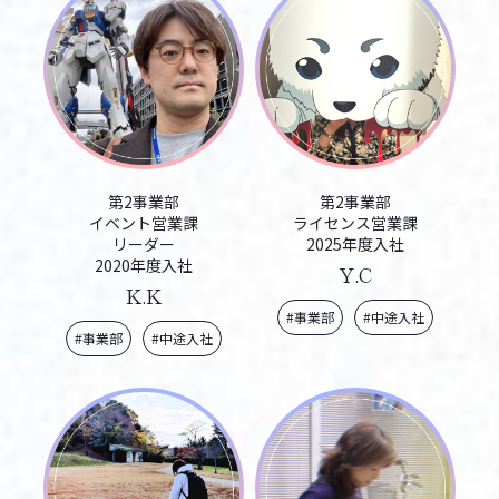
第2事業部
第2事業部
イベント営業課
ライセンス営業課
リーダー
2025年度入社
2020年度入社
Y.C
K.K
#事業部
#中途入社
#事業部
#中途入社