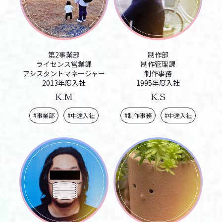
第2事業部
制作部
ライセンス営業課
制作管理課
アシスタントマネージャー
制作事務
2013年度入社
1995年度入社
K.M
K.S
#事業部
#中途入社
#制作事務
#中途入社