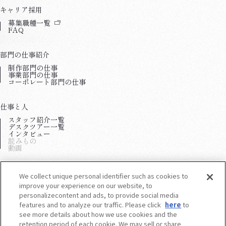
キャリア採用
（新しいウィンドウで開きます）
募集職種一覧
FAQ
部門の仕事紹介
制作部門の仕事
事業部門の仕事
コーポレート部門の仕事
仕事と人
スタッフ紹介一覧
デスクツアー一覧
インタビュー
読みもの
動画
わたしたちについて
We collect unique personal identifier such as cookies to
会社紹介
improve your experience on our website, to
制度
personalizecontent and ads, to provide social media
職場環境
features and to analyze our traffic. Please click
here
to
see more details about how we use cookies and the
retention period of each cookie. We may sell or share