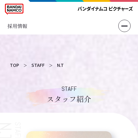
採用情報
TOP
STAFF
N.T
＞
＞
STAFF
スタッフ紹介
N.T
STAFF
コーポレート部 総務・人事チーム
2018年度入社