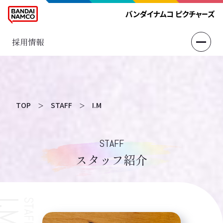
採用情報
TOP
STAFF
I.M
＞
＞
STAFF
スタッフ紹介
I.M
STAFF
コーポレート部 経理チーム・メディアチーム
2017年度入社