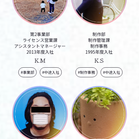
第2事業部
制作部
ライセンス営業課
制作管理課
アシスタントマネージャー
制作事務
2013年度入社
1995年度入社
K.M
K.S
#事業部
#中途入社
#制作事務
#中途入社