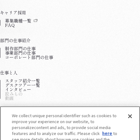
キャリア採用
（新しいウィンドウで開きます）
募集職種一覧
FAQ
部門の仕事紹介
制作部門の仕事
事業部門の仕事
コーポレート部門の仕事
仕事と人
スタッフ紹介一覧
デスクツアー一覧
インタビュー
読みもの
動画
わたしたちについて
We collect unique personal identifier such as cookies to
会社紹介
improve your experience on our website, to
制度
personalizecontent and ads, to provide social media
職場環境
features and to analyze our traffic. Please click
here
to
see more details about how we use cookies and the