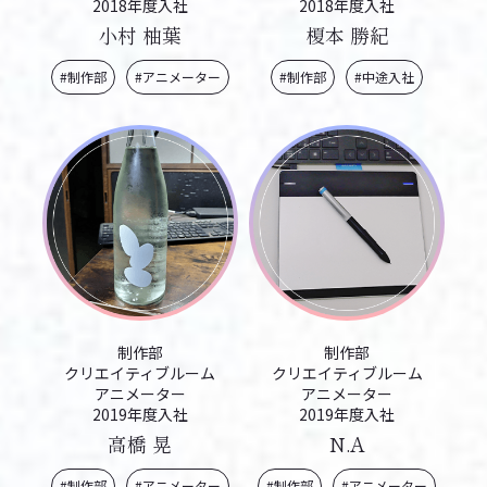
2018年度入社
2018年度入社
小村 柚葉
榎本 勝紀
#制作部
#アニメーター
#制作部
#中途入社
制作部
制作部
クリエイティブルーム
クリエイティブルーム
アニメーター
アニメーター
2019年度入社
2019年度入社
高橋 晃
N.A
#制作部
#アニメーター
#制作部
#アニメーター