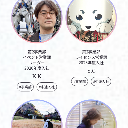
第2事業部
第2事業部
イベント営業課
ライセンス営業課
リーダー
2025年度入社
2020年度入社
Y.C
K.K
#事業部
#中途入社
#事業部
#中途入社