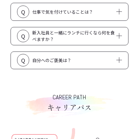
「アイカツスターズ！」勉強のために入社後改めて見
Q
ましたがデスクでひっそり泣きました。
仕事で気を付けていることは？
分からないことは溜め込まずに聞く/忘れないように
新入社員と一緒にランチに行くなら何を食
Q
メモを取る/ファン目線になってみる！
べますか？
おしゃれカフェでのんびりランチ
Q
自分へのご褒美は？
ちょっとぜいたくな推し活
CAREER PATH
キャリアパス