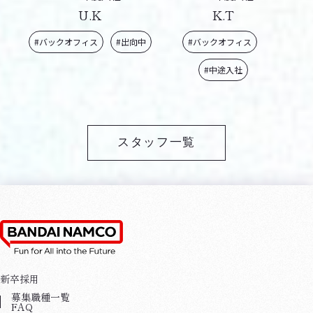
U.K
K.T
#バックオフィス
#出向中
#バックオフィス
#中途入社
スタッフ一覧
新卒採用
募集職種一覧
FAQ