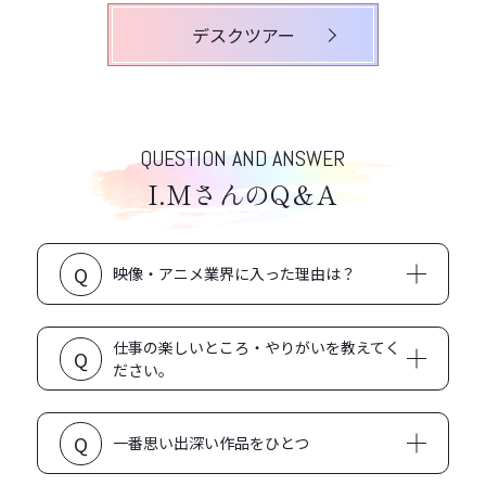
デスクツアー
QUESTION AND ANSWER
I.MさんのQ＆A
Q
映像・アニメ業界に入った理由は？
アニメが好きなこととアニメ業界への好奇心
仕事の楽しいところ・やりがいを教えてく
Q
ださい。
ファンのままでは知ることができなかった裏側を知れ
Q
ること
一番思い出深い作品をひとつ